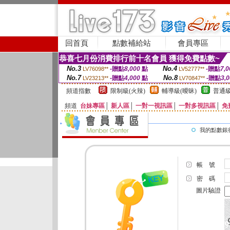
回首頁
點數補給站
會員專區
恭喜七月份消費排行前十名會員 獲得免費點數~
No.3
No.4
-贈點
8,000
點
-贈點
7,0
LV76098**
LV52777**
No.7
No.8
-贈點
4,000
點
-贈點
3,
LV23213**
LV70847**
頻道指數
限制級(火辣)
輔導級(曖昧)
普通級
頻道
台妹專區
│
新人區
│
一對一視訊區
│
一對多視訊區
│
免
我的點數銀
帳 號
密 碼
圖片驗證