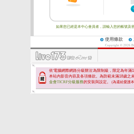
如果您已經是本中心會員者，請輸入您的帳號及密
使用條款
Copyright © 2026 
依'電腦網際網路分級辦法'為限制級，限定為年滿
1
本站內影音內容及各項條款。為防範未滿
18
歲之
金會TICRF分級服務
的安裝與設定。
(為還給愛護