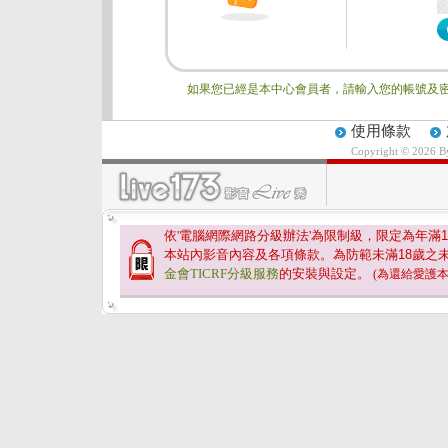
如果您已經是本中心會員者，請輸入您的帳號及密
使用條款
Copyright © 2026 
依'電腦網際網路分級辦法'為限制級，限定為年滿
1
本站內影音內容及各項條款。為防範未滿
18
歲之
金會TICRF分級服務
的安裝與設定。
(為還給愛護