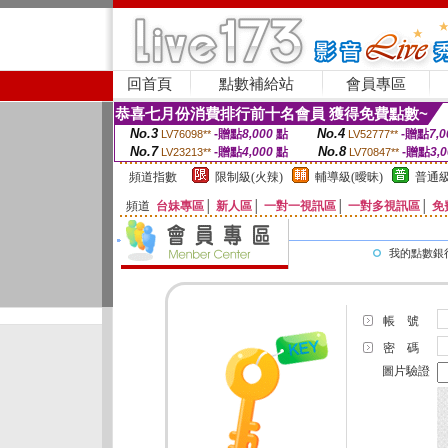
回首頁
點數補給站
會員專區
恭喜七月份消費排行前十名會員 獲得免費點數~
No.3
No.4
-贈點
8,000
點
-贈點
7,0
LV76098**
LV52777**
No.7
No.8
-贈點
4,000
點
-贈點
3,
LV23213**
LV70847**
頻道指數
限制級(火辣)
輔導級(曖昧)
普通級
頻道
台妹專區
│
新人區
│
一對一視訊區
│
一對多視訊區
│
免
我的點數銀
帳 號
密 碼
圖片驗證