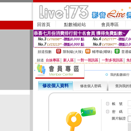
回首頁
點數補給站
會員專區
恭喜七月份消費排行前十名會員 獲得免費點數~
No.3
No.4
-贈點
8,000
點
-贈點
7,0
LV76098**
LV52777**
No.7
No.8
-贈點
4,000
點
-贈點
3,
LV23213**
LV70847**
頻道指數
限制級(火辣)
輔導級(曖昧)
普通級
頻道
台妹專區
│
新人區
│
一對一視訊區
│
一對多視訊區
│
免
我的點數銀行
修改個人資料
修改個人密碼
查詢我的
帳 號
密 碼
圖片驗證