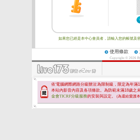
如果您已經是本中心會員者，請輸入您的帳號及密
使用條款
Copyright © 2026 
依'電腦網際網路分級辦法'為限制級，限定為年滿
1
本站內影音內容及各項條款。為防範未滿
18
歲之
金會TICRF分級服務
的安裝與設定。
(為還給愛護