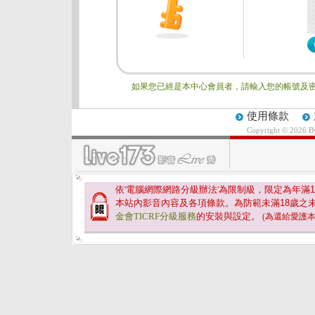
如果您已經是本中心會員者，請輸入您的帳號及密
使用條款
Copyright © 2026 
依'電腦網際網路分級辦法'為限制級，限定為年滿
1
本站內影音內容及各項條款。為防範未滿
18
歲之
金會TICRF分級服務
的安裝與設定。
(為還給愛護