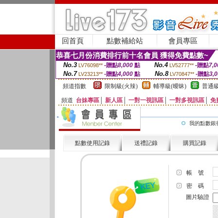
回首頁
點數補給站
會員專區
恭喜七月份消費排行前十名會員 獲得免費點數~
No.3
No.4
-贈點
8,000
點
-贈點
7,0
LV76098**
LV52777**
No.7
No.8
-贈點
4,000
點
-贈點
3,
LV23213**
LV70847**
頻道指數
限制級(火辣)
輔導級(曖昧)
普通級
頻道
台妹專區
│
新人區
│
一對一視訊區
│
一對多視訊區
│
免
我的點數銀
點數使用記錄
送禮記錄
購買記錄
帳 號
密 碼
圖片驗證