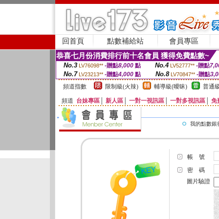
回首頁
點數補給站
會員專區
恭喜七月份消費排行前十名會員 獲得免費點數~
No.3
No.4
-贈點
8,000
點
-贈點
7,0
LV76098**
LV52777**
No.7
No.8
-贈點
4,000
點
-贈點
3,
LV23213**
LV70847**
頻道指數
限制級(火辣)
輔導級(曖昧)
普通級
頻道
台妹專區
│
新人區
│
一對一視訊區
│
一對多視訊區
│
免
我的點數銀
帳 號
密 碼
圖片驗證