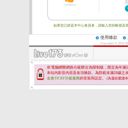
如果您已經是本中心會員者，請輸入您的帳號及密
使用條款
Copyright © 2026 
依'電腦網際網路分級辦法'為限制級，限定為年滿
1
本站內影音內容及各項條款。為防範未滿
18
歲之
金會TICRF分級服務
的安裝與設定。
(為還給愛護