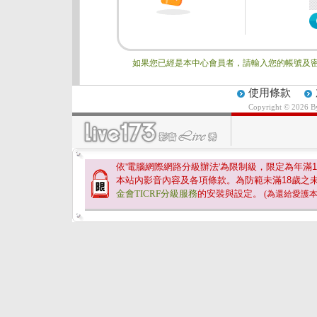
如果您已經是本中心會員者，請輸入您的帳號及密
使用條款
Copyright © 2026 
依'電腦網際網路分級辦法'為限制級，限定為年滿
1
本站內影音內容及各項條款。為防範未滿
18
歲之
金會TICRF分級服務
的安裝與設定。
(為還給愛護