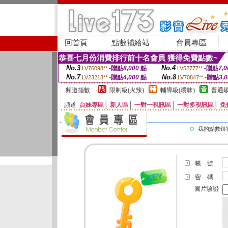
回首頁
點數補給站
會員專區
恭喜七月份消費排行前十名會員 獲得免費點數~
No.3
No.4
-贈點
8,000
點
-贈點
7,0
LV76098**
LV52777**
No.7
No.8
-贈點
4,000
點
-贈點
3,
LV23213**
LV70847**
頻道指數
限制級(火辣)
輔導級(曖昧)
普通級
頻道
台妹專區
│
新人區
│
一對一視訊區
│
一對多視訊區
│
免
我的點數銀
帳 號
密 碼
圖片驗證