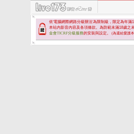
依'電腦網際網路分級辦法'為限制級，限定為年滿
1
本站內影音內容及各項條款。為防範未滿
18
歲之
金會TICRF分級服務
的安裝與設定。
(為還給愛護