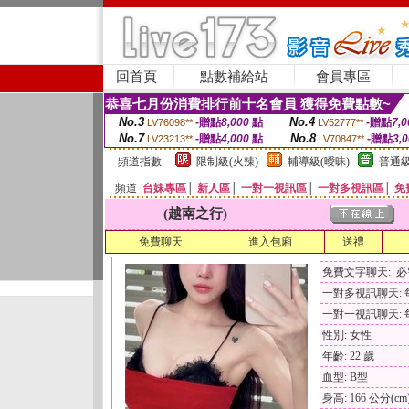
回首頁
點數補給站
會員專區
恭喜七月份消費排行前十名會員 獲得免費點數~
No.3
No.4
-贈點
8,000
點
-贈點
7,0
LV76098**
LV52777**
No.7
No.8
-贈點
4,000
點
-贈點
3,
LV23213**
LV70847**
頻道指數
限制級(火辣)
輔導級(曖昧)
普通級
頻道
台妹專區
│
新人區
│
一對一視訊區
│
一對多視訊區
│
免
(越南之行)
免費聊天
進入包廂
送禮
免費文字聊天: 
一對多視訊聊天: 每
一對一視訊聊天: 每
性別: 女性
年齡: 22 歲
血型: B型
身高: 166 公分(cm