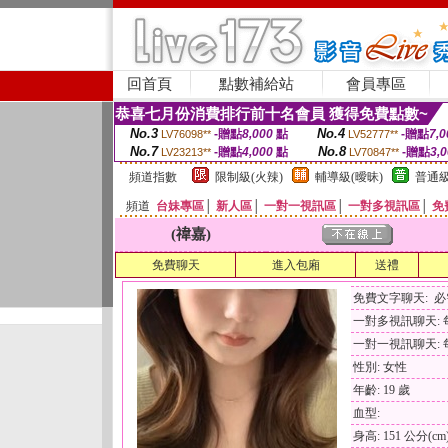
回首頁
點數補給站
會員專區
恭喜七月份消費排行前十名會員 獲得免費點數~
No.3
No.4
-贈點
8,000
點
-贈點
7,0
LV76098**
LV52777**
No.7
No.8
-贈點
4,000
點
-贈點
3,
LV23213**
LV70847**
頻道指數
限制級(火辣)
輔導級(曖昧)
普通級
頻道
台妹專區
│
新人區
│
一對一視訊區
│
一對多視訊區
│
免
(禕嘉)
免費聊天
進入包廂
送禮
免費文字聊天: 
一對多視訊聊天: 每
一對一視訊聊天: 每
性別: 女性
年齡: 19 歲
血型:
身高: 151 公分(cm