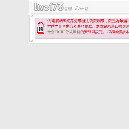
依'電腦網際網路分級辦法'為限制級，限定為年滿
1
本站內影音內容及各項條款。為防範未滿
18
歲之
金會TICRF分級服務
的安裝與設定。
(為還給愛護