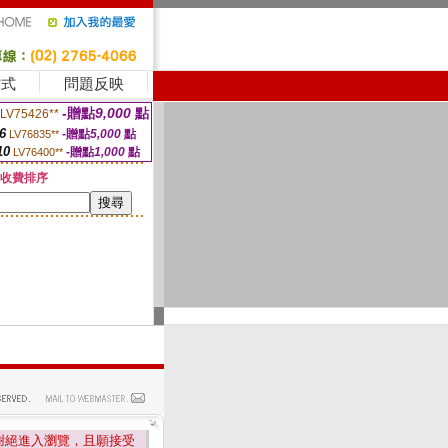
方式
問題反映
-贈點
9,000
點
LV75426**
6
-贈點
5,000
點
LV76835**
10
-贈點
1,000
點
LV76400**
收費排序
謝絕進入瀏覽，且願接受