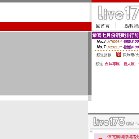
回首頁
點數補
恭喜七月份消費排行前
No.3
-贈點
8,0
LV76098**
No.7
-贈點
4,0
LV23213**
頻道指數
限制級(火
頻道
台妹專區
│
新人區
│
依'電腦網際網路