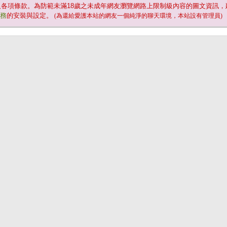
及各項條款。為防範未滿
18
歲之未成年網友瀏覽網路上限制級內容的圖文資訊，
服務
的安裝與設定。
(為還給愛護本站的網友一個純淨的聊天環境，本站設有管理員)