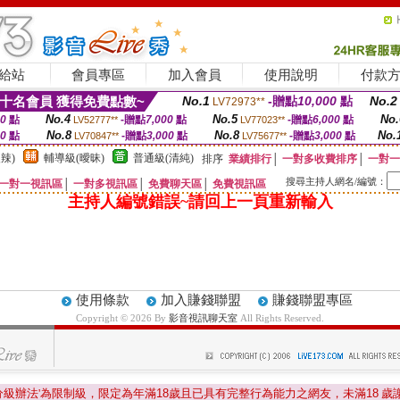
給站
會員專區
加入會員
使用說明
付款
十名會員 獲得免費點數~
No.1
-贈點
10,000
點
No.2
LV72973**
No.4
No.5
No.
00
點
-贈點
7,000
點
-贈點
6,000
點
LV52777**
LV77023**
No.8
No.8
No.
00
點
-贈點
3,000
點
-贈點
3,000
點
LV70847**
LV75677**
辣)
輔導級(曖昧)
普通級(清純)
排序
業績排行
│
一對多收費排序
│
一對一
搜尋主持人網名/編號：
一對一視訊區
│
一對多視訊區
│
免費聊天區
│
免費視訊區
主持人編號錯誤~請回上一頁重新輸入
使用條款
加入賺錢聯盟
賺錢聯盟專區
Copyright © 2026 By
影音視訊聊天室
All Rights Reserved.
分級辦法'為限制級，限定為年滿
18
歲且已具有完整行為能力之網友，未滿
18
歲