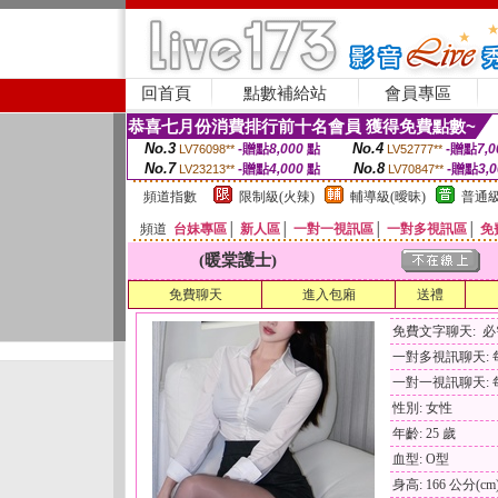
回首頁
點數補給站
會員專區
恭喜七月份消費排行前十名會員 獲得免費點數~
No.3
No.4
-贈點
8,000
點
-贈點
7,0
LV76098**
LV52777**
No.7
No.8
-贈點
4,000
點
-贈點
3,
LV23213**
LV70847**
頻道指數
限制級(火辣)
輔導級(曖昧)
普通級
頻道
台妹專區
│
新人區
│
一對一視訊區
│
一對多視訊區
│
免
(暖棠護士)
免費聊天
進入包廂
送禮
免費文字聊天: 
一對多視訊聊天: 每
一對一視訊聊天: 每
性別: 女性
年齡: 25 歲
血型: O型
身高: 166 公分(cm