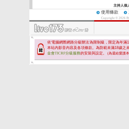
主持人個
使用條款
Copyright © 2026 
依'電腦網際網路分級辦法'為限制級，限定為年滿
1
本站內影音內容及各項條款。為防範未滿
18
歲之
金會TICRF分級服務
的安裝與設定。
(為還給愛護