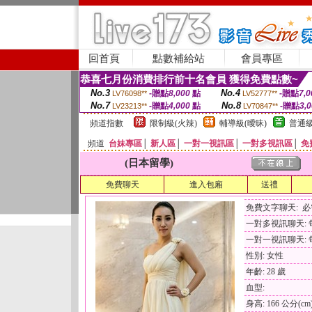
回首頁
點數補給站
會員專區
恭喜七月份消費排行前十名會員 獲得免費點數~
No.3
No.4
-贈點
8,000
點
-贈點
7,0
LV76098**
LV52777**
No.7
No.8
-贈點
4,000
點
-贈點
3,
LV23213**
LV70847**
頻道指數
限制級(火辣)
輔導級(曖昧)
普通級
頻道
台妹專區
│
新人區
│
一對一視訊區
│
一對多視訊區
│
免
(日本留學)
免費聊天
進入包廂
送禮
免費文字聊天: 
一對多視訊聊天: 每
一對一視訊聊天: 每
性別: 女性
年齡: 28 歲
血型:
身高: 166 公分(cm