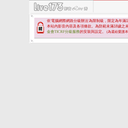
依'電腦網際網路分級辦法'為限制級，限定為年滿
1
本站內影音內容及各項條款。為防範未滿
18
歲之
金會TICRF分級服務
的安裝與設定。
(為還給愛護