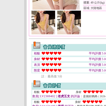
體重: 49 公斤(kg)
區域: 大陸地區
相貌
平均評價 5.0
身材
平均評價 5.0
表演
平均評價 5.0
態度
平均評價 5.0
註﹕最高值 5分
相貌
身材
會員[ LV2369402 ]
老虎五支
的評論：
是個好媽媽
( 2026
相貌
身材