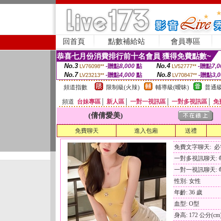
回首頁
點數補給站
會員專區
恭喜七月份消費排行前十名會員 獲得免費點數~
No.3
No.4
-贈點
8,000
點
-贈點
7,0
LV76098**
LV52777**
No.7
No.8
-贈點
4,000
點
-贈點
3,
LV23213**
LV70847**
頻道指數
限制級(火辣)
輔導級(曖昧)
普通級
頻道
台妹專區
│
新人區
│
一對一視訊區
│
一對多視訊區
│
免
(倩倩愛美)
免費聊天
進入包廂
送禮
免費文字聊天: 
一對多視訊聊天: 每
一對一視訊聊天: 每
性別: 女性
年齡: 36 歲
血型: O型
身高: 172 公分(cm