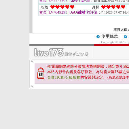
會員[ LV1171109 ]
值得
的評論：
聲音溫柔好聽 很配合 
相貌
身材
會員[ LV7649293 ]
AAA建材
的評論：
?
( 2026-07-07 16:4
主持人個
使用條款
Copyright © 2026 
依'電腦網際網路分級辦法'為限制級，限定為年滿
1
本站內影音內容及各項條款。為防範未滿
18
歲之
金會TICRF分級服務
的安裝與設定。
(為還給愛護