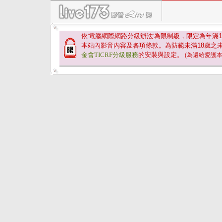
依'電腦網際網路分級辦法'為限制級，限定為年滿
1
本站內影音內容及各項條款。為防範未滿
18
歲之
金會TICRF分級服務
的安裝與設定。
(為還給愛護