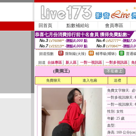
回首頁
點數補給站
會員專區
恭喜七月份消費排行前十名會員 獲得免費點數~
No.3
No.4
-贈點
8,000
點
-贈點
7,0
LV76098**
LV52777**
No.7
No.8
-贈點
4,000
點
-贈點
3,
LV23213**
LV70847**
頻道指數
限制級(火辣)
輔導級(曖昧)
普通級
頻道
台妹專區
│
新人區
│
一對一視訊區
│
一對多視訊區
│
免
(美洞王)
免費聊天
進入包廂
送禮
免費文字聊天: 
一對多視訊聊天: 每
一對一視訊聊天: 每
性別: 女性
年齡: 25 歲
血型:
身高: 169 公分(cm