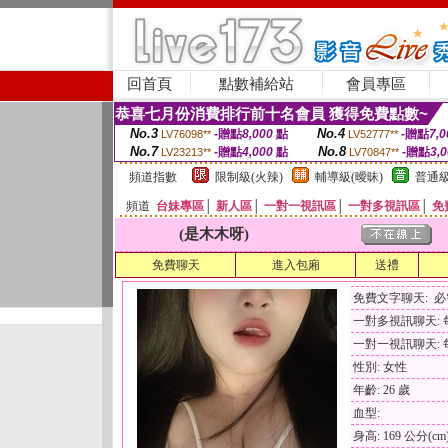
回首頁
點數補給站
會員專區
恭喜七月份消費排行前十名會員 獲得免費點數~
No.3
No.4
-贈點
8,000
點
-贈點
7,0
LV76098**
LV52777**
No.7
No.8
-贈點
4,000
點
-贈點
3,
LV23213**
LV70847**
頻道指數
限制級(火辣)
輔導級(曖昧)
普通級
頻道
台妹專區
│
新人區
│
一對一視訊區
│
一對多視訊區
│
免
(是木木呀)
免費聊天
進入包廂
送禮
免費文字聊天: 
一對多視訊聊天: 每
一對一視訊聊天: 每
性別: 女性
年齡: 26 歲
血型:
身高: 169 公分(cm