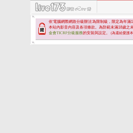
依'電腦網際網路分級辦法'為限制級，限定為年滿
1
本站內影音內容及各項條款。為防範未滿
18
歲之
金會TICRF分級服務
的安裝與設定。
(為還給愛護