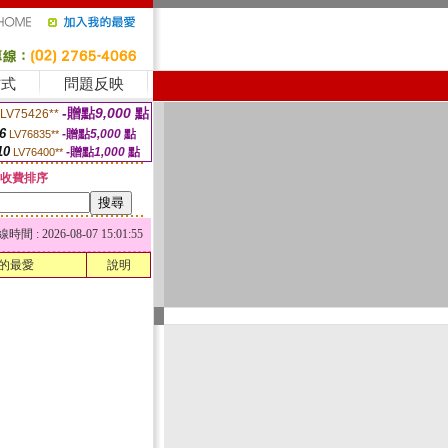
方式
問題反映
-贈點
9,000
點
LV75426**
6
-贈點
5,000
點
LV76835**
10
-贈點
1,000
點
LV76400**
收費排序
 : 2026-08-07 15:01:55
的最愛
說明