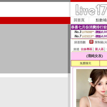
回首頁
點數補
恭喜七月份消費排行前
No.3
-贈點
8,0
LV76098**
No.7
-贈點
4,0
LV23213**
頻道指數
限制級(火
頻道
台妹專區
│
新人區
│
(清純女友)
免費聊天