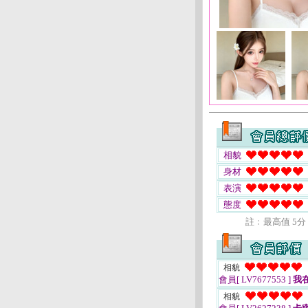
相貌
身材
表演
態度
註﹕最高值 5分
相貌
會員[ LV7677553 ]
我
相貌