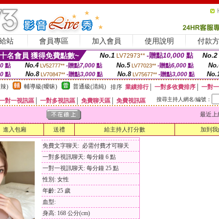
給站
會員專區
加入會員
使用說明
付款
十名會員 獲得免費點數~
No.1
-贈點
10,000
點
No.2
LV72973**
No.4
No.5
No.
00
點
-贈點
7,000
點
-贈點
6,000
點
LV52777**
LV77023**
No.8
No.8
No.
00
點
-贈點
3,000
點
-贈點
3,000
點
LV70847**
LV75677**
辣)
輔導級(曖昧)
普通級(清純)
排序
業績排行
│
一對多收費排序
│
一對一
搜尋主持人網名/編號：
一對一視訊區
│
一對多視訊區
│
免費聊天區
│
免費視訊區
最近上線時間
進入包廂
送禮
給主持人打分數
加到我
免費文字聊天: 必需付費才可聊天
一對多視訊聊天: 每分鐘 6 點
一對一視訊聊天: 每分鐘 25 點
性別: 女性
年齡: 25 歲
血型:
身高: 168 公分(cm)