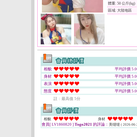
體重: 50 公斤(kg)
區域: 大陸地區
相貌
平均評價 5.0
身材
平均評價 5.0
表演
平均評價 5.0
態度
平均評價 5.0
註﹕最高值 5分
相貌
身材
會員[ LV1860820 ]
Togo2021
的評論：
美噠噠
( 2026-06-