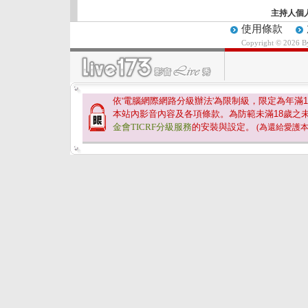
主持人個
使用條款
Copyright © 2026 
依'電腦網際網路分級辦法'為限制級，限定為年滿
1
本站內影音內容及各項條款。為防範未滿
18
歲之
金會TICRF分級服務
的安裝與設定。
(為還給愛護