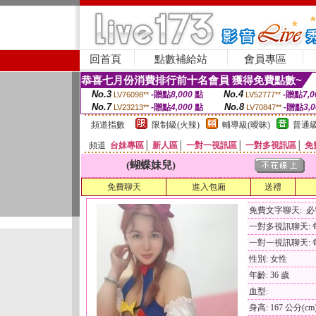
回首頁
點數補給站
會員專區
恭喜七月份消費排行前十名會員 獲得免費點數~
No.3
No.4
-贈點
8,000
點
-贈點
7,0
LV76098**
LV52777**
No.7
No.8
-贈點
4,000
點
-贈點
3,
LV23213**
LV70847**
頻道指數
限制級(火辣)
輔導級(曖昧)
普通級
頻道
台妹專區
│
新人區
│
一對一視訊區
│
一對多視訊區
│
免
(蝴蝶妹兒)
免費聊天
進入包廂
送禮
免費文字聊天: 
一對多視訊聊天: 每
一對一視訊聊天: 每
性別: 女性
年齡: 36 歲
血型:
身高: 167 公分(cm