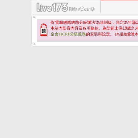
依'電腦網際網路分級辦法'為限制級，限定為年滿
1
本站內影音內容及各項條款。為防範未滿
18
歲之
金會TICRF分級服務
的安裝與設定。
(為還給愛護