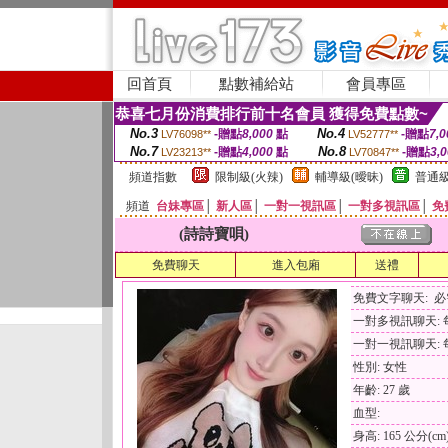
回首頁
點數補給站
會員專區
恭喜七月份消費排行前十名會員 獲得免費點數~
No.3
No.4
-贈點
8,000
點
-贈點
7,0
LV76098**
LV52777**
No.7
No.8
-贈點
4,000
點
-贈點
3,
LV23213**
LV70847**
頻道指數
限制級(火辣)
輔導級(曖昧)
普通級
頻道
台妹專區
│
新人區
│
一對一視訊區
│
一對多視訊區
│
免
(詩詩寶唄)
免費聊天
進入包廂
送禮
免費文字聊天: 
一對多視訊聊天: 每
一對一視訊聊天: 每
性別: 女性
年齡: 27 歲
血型:
身高: 165 公分(cm