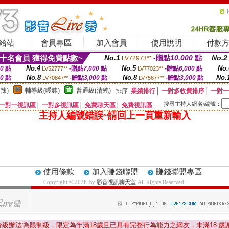
給站
會員專區
加入會員
使用說明
付款
十名會員 獲得免費點數~
No.1
-贈點
10,000
點
No.2
LV72973**
No.4
No.5
No.
00
點
-贈點
7,000
點
-贈點
6,000
點
LV52777**
LV77023**
No.8
No.8
No.
00
點
-贈點
3,000
點
-贈點
3,000
點
LV70847**
LV75677**
辣)
輔導級(曖昧)
普通級(清純)
排序
業績排行
│
一對多收費排序
│
一對一
搜尋主持人網名/編號：
一對一視訊區
│
一對多視訊區
│
免費聊天區
│
免費視訊區
主持人編號錯誤~請回上一頁重新輸入
使用條款
加入賺錢聯盟
賺錢聯盟專區
Copyright © 2026 By
影音視訊聊天室
All Rights Reserved.
分級辦法'為限制級，限定為年滿
18
歲且已具有完整行為能力之網友，未滿
18
歲