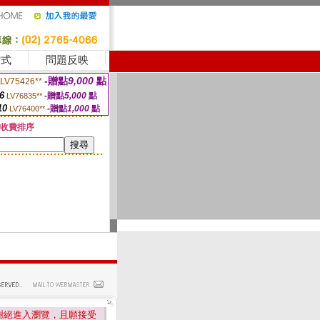
方式
問題反映
-贈點
9,000
點
LV75426**
6
-贈點
5,000
點
LV76835**
10
-贈點
1,000
點
LV76400**
收費排序
謝絕進入瀏覽，且願接受