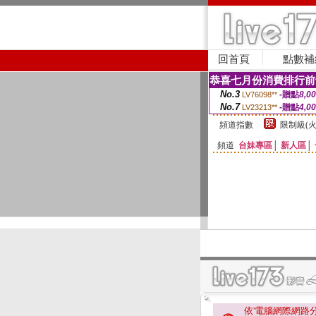
回首頁
點數補
恭喜七月份消費排行前
No.3
-贈點
8,0
LV76098**
No.7
-贈點
4,0
LV23213**
頻道指數
限制級(火
頻道
台妹專區
│
新人區
│
依'電腦網際網路