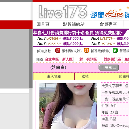
回首頁
點數補給站
會員專區
恭喜七月份消費排行前十名會員 獲得免費點數~
No.3
No.4
-贈點
8,000
點
-贈點
7,0
LV76098**
LV52777**
No.7
No.8
-贈點
4,000
點
-贈點
3,
LV23213**
LV70847**
頻道指數
限制級(火辣)
輔導級(曖昧)
普通級
頻道
台妹專區
│
新人區
│
一對一視訊區
│
一對多視訊區
│
免
(洗白白)
進入包廂
送禮
給主
免費文字聊天: 
一對多視訊聊天: 每
一對一視訊聊天: 
性別: 女性
年齡: 23 歲
血型: B型
身高: 160 公分(cm