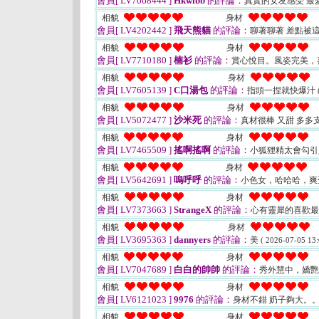
會員[ LV7668444 ]
Hkwibb
的評論：
真實的女友感受 最
相貌
身材
會員[ LV4202442 ]
飛天熊貓
的評論：
聊著聊著 差點被
相貌
身材
會員[ LV7710180 ]
楠衫
的評論：
賞心悅目。風姿完美，
相貌
身材
會員[ LV7605139 ]
C口湯包
的評論：
指頭一捏就快爆汁
相貌
身材
會員[ LV5072477 ]
沙米死
的評論：
真材很棒 又甜 多多
相貌
身材
會員[ LV7465509 ]
搖啊搖啊
的評論：
小狐狸精太會勾
相貌
身材
會員[ LV5642691 ]
嗚呼呼
的評論：
小色女，哈哈哈，
相貌
身材
會員[ LV7373663 ]
StrangeX
的評論：
心有靈犀的喜歡
相貌
身材
會員[ LV3695363 ]
dannyers
的評論：
美
( 2026-07-05 13:
相貌
身材
會員[ LV7047689 ]
白白的帥帥
的評論：
秀外慧中，嬌
相貌
身材
會員[ LV6121023 ]
9976
的評論：
身材不錯 奶子夠大。
相貌
身材