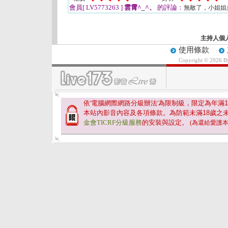
會員[ LV5773263 ]
雲霄^_^、
的評論：
無敵了，小姐姐
主持人個
使用條款
Copyright © 2026 
依'電腦網際網路分級辦法'為限制級，限定為年滿
1
本站內影音內容及各項條款。為防範未滿
18
歲之
金會TICRF分級服務
的安裝與設定。
(為還給愛護