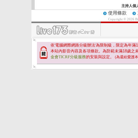
主持人個
使用條款
Copyright © 2026 
依'電腦網際網路分級辦法'為限制級，限定為年滿
1
本站內影音內容及各項條款。為防範未滿
18
歲之
金會TICRF分級服務
的安裝與設定。
(為還給愛護