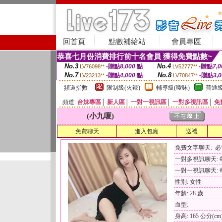
回首頁
點數補給站
會員專區
恭喜七月份消費排行前十名會員 獲得免費點數~
No.3
No.4
-贈點
8,000
點
-贈點
7,0
LV76098**
LV52777**
No.7
No.8
-贈點
4,000
點
-贈點
3,
LV23213**
LV70847**
頻道指數
限制級(火辣)
輔導級(曖昧)
普通級
頻道
台妹專區
│
新人區
│
一對一視訊區
│
一對多視訊區
│
免
(小九嗄)
免費聊天
進入包廂
送禮
免費文字聊天: 
一對多視訊聊天: 每
一對一視訊聊天: 每
性別: 女性
年齡: 28 歲
血型:
身高: 165 公分(cm