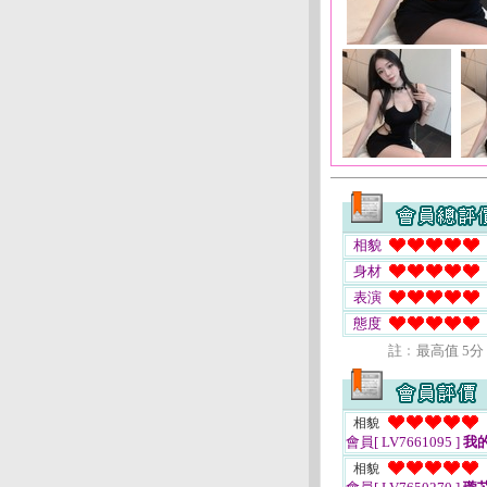
相貌
身材
表演
態度
註﹕最高值 5分
相貌
會員[ LV7661095 ]
我
相貌