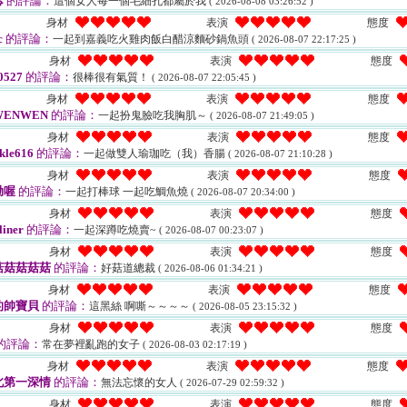
芯
的評論：
這個女人每一個毛細孔都屬於我
( 2026-08-08 03:26:52 )
身材
表演
態度
c
的評論：
一起到嘉義吃火雞肉飯白醋涼麵砂鍋魚頭
( 2026-08-07 22:17:25 )
身材
表演
態度
527
的評論：
很棒很有氣質！
( 2026-08-07 22:05:45 )
身材
表演
態度
ENWEN
的評論：
一起扮鬼臉吃我胸肌～
( 2026-08-07 21:49:05 )
身材
表演
態度
kle616
的評論：
一起做雙人瑜珈吃（我）香腸
( 2026-08-07 21:10:28 )
身材
表演
態度
呦喔
的評論：
一起打棒球 一起吃鯛魚燒
( 2026-08-07 20:34:00 )
身材
表演
態度
liner
的評論：
一起深蹲吃燒賣~
( 2026-08-07 00:23:07 )
身材
表演
態度
菇菇菇菇菇
的評論：
好菇道總裁
( 2026-08-06 01:34:21 )
身材
表演
態度
的帥寶貝
的評論：
這黑絲 啊嘶～～～～
( 2026-08-05 23:15:32 )
身材
表演
態度
的評論：
常在夢裡亂跑的女子
( 2026-08-03 02:17:19 )
身材
表演
態度
北第一深情
的評論：
無法忘懷的女人
( 2026-07-29 02:59:32 )
身材
表演
態度