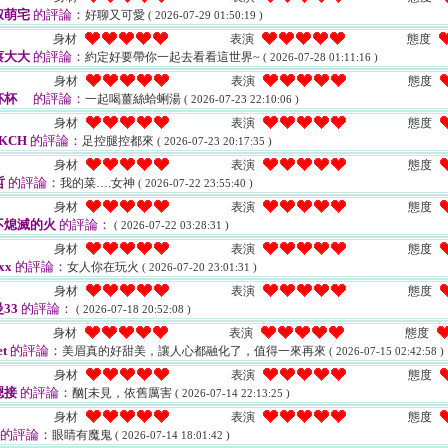
叔萌宅
的評論：
好聊又可愛
( 2026-07-29 01:50:19 )
身材
表演
態度
蔡大大
的評論：
約定好要帶你一起去看看這世界~
( 2026-07-28 01:11:16 )
身材
表演
態度
杯杯
的評論：
一起喝薑絲蛤蜊湯
( 2026-07-23 22:10:06 )
身材
表演
態度
KCH
的評論：
足控腿控都來
( 2026-07-23 20:17:35 )
身材
表演
態度
哲
的評論：
我的菜….女神
( 2026-07-22 23:55:40 )
身材
表演
態度
不熄滅的火
的評論：
( 2026-07-22 03:28:31 )
身材
表演
態度
xx
的評論：
女人你在玩火
( 2026-07-20 23:01:31 )
身材
表演
態度
33
的評論：
( 2026-07-18 20:52:08 )
身材
表演
態度
et
的評論：
美眉真的好甜美，讓人心都融化了，值得一來再來
( 2026-07-15 02:42:58 )
身材
表演
態度
嗯接
的評論：
酗[未見，依舊厲害
( 2026-07-14 22:13:25 )
身材
表演
態度
的評論：
眼睛有魔鬼
( 2026-07-14 18:01:42 )