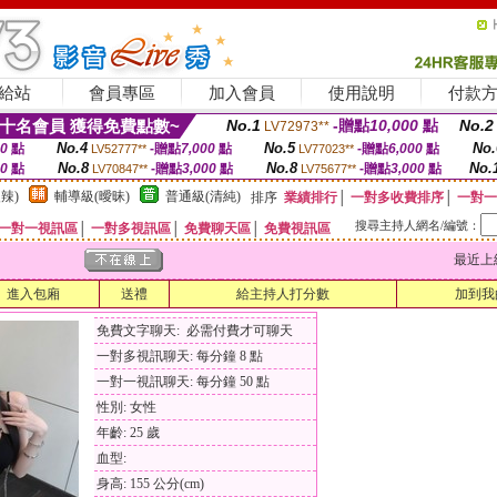
給站
會員專區
加入會員
使用說明
付款
十名會員 獲得免費點數~
No.1
-贈點
10,000
點
No.2
LV72973**
No.4
No.5
No.
00
點
-贈點
7,000
點
-贈點
6,000
點
LV52777**
LV77023**
No.8
No.8
No.
00
點
-贈點
3,000
點
-贈點
3,000
點
LV70847**
LV75677**
辣)
輔導級(曖昧)
普通級(清純)
排序
業績排行
│
一對多收費排序
│
一對一
搜尋主持人網名/編號：
一對一視訊區
│
一對多視訊區
│
免費聊天區
│
免費視訊區
最近上線時間
進入包廂
送禮
給主持人打分數
加到我
免費文字聊天: 必需付費才可聊天
一對多視訊聊天: 每分鐘 8 點
一對一視訊聊天: 每分鐘 50 點
性別: 女性
年齡: 25 歲
血型:
身高: 155 公分(cm)