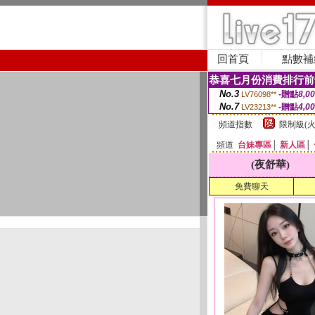
回首頁
點數補
恭喜七月份消費排行前
No.3
-贈點
8,0
LV76098**
No.7
-贈點
4,0
LV23213**
頻道指數
限制級(火
頻道
台妹專區
│
新人區
│
(夜舒華)
免費聊天