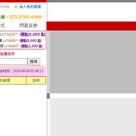
方式
問題反映
-贈點
9,000
點
LV75426**
6
-贈點
5,000
點
LV76835**
10
-贈點
1,000
點
LV76400**
收費排序
 : 2026-08-09 03:40:11
的最愛
說明