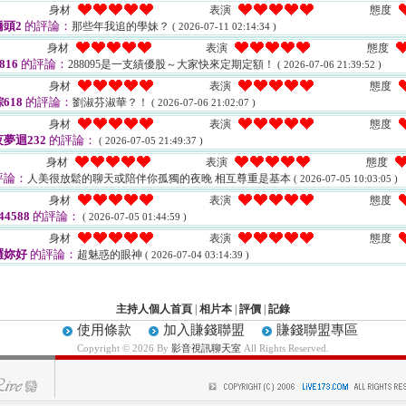
身材
表演
態度
頭2
的評論：
那些年我追的學妹？
( 2026-07-11 02:14:34 )
身材
表演
態度
816
的評論：
288095是一支績優股～大家快來定期定額！
( 2026-07-06 21:39:52 )
身材
表演
態度
618
的評論：
劉淑芬淑華？！
( 2026-07-06 21:02:07 )
身材
表演
態度
夢迴232
的評論：
( 2026-07-05 21:49:37 )
身材
表演
態度
評論：
人美很放鬆的聊天或陪伴你孤獨的夜晚 相互尊重是基本
( 2026-07-05 10:03:05 )
身材
表演
態度
44588
的評論：
( 2026-07-05 01:44:59 )
身材
表演
態度
囉妳好
的評論：
超魅惑的眼神
( 2026-07-04 03:14:39 )
主持人個人首頁
|
相片本
|
評價
|
記錄
使用條款
加入賺錢聯盟
賺錢聯盟專區
Copyright © 2026 By
影音視訊聊天室
All Rights Reserved.