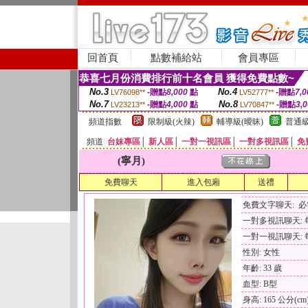
回首頁
點數補給站
會員專區
恭喜七月份消費排行前十名會員 獲得免費點數~
No.3
No.4
-贈點
8,000
點
-贈點
7,0
LV76098**
LV52777**
No.7
No.8
-贈點
4,000
點
-贈點
3,
LV23213**
LV70847**
頻道指數
限制級(火辣)
輔導級(曖昧)
普通級
頻道
台妹專區
│
新人區
│
一對一視訊區
│
一對多視訊區
│
免
(寧月)
免費聊天
進入包廂
送禮
免費文字聊天: 
一對多視訊聊天: 每
一對一視訊聊天: 每
性別: 女性
年齡: 33 歲
血型: B型
身高: 165 公分(cm