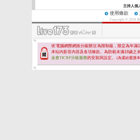
主持人個
使用條款
Copyright © 2026 
依'電腦網際網路分級辦法'為限制級，限定為年滿
1
本站內影音內容及各項條款。為防範未滿
18
歲之
金會TICRF分級服務
的安裝與設定。
(為還給愛護