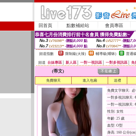
回首頁
點數補給站
會員專區
恭喜七月份消費排行前十名會員 獲得免費點數~
No.3
No.4
-贈點
8,000
點
-贈點
7,0
LV76098**
LV52777**
No.7
No.8
-贈點
4,000
點
-贈點
3,
LV23213**
LV70847**
頻道指數
限制級(火辣)
輔導級(曖昧)
普通級
頻道
台妹專區
│
新人區
│
一對一視訊區
│
一對多視訊區
│
免
(蒂文)
免費聊天
進入包廂
送禮
免費文字聊天: 
一對多視訊聊天: 每
一對一視訊聊天: 每
性別: 女性
年齡: 25 歲
血型: O型
身高: 160 公分(cm