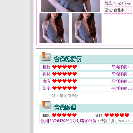
體重: 45 公斤(kg)
區域: 台北市
相貌
平均評價 5.0
身材
平均評價 5.0
表演
平均評價 5.0
態度
平均評價 5.0
註﹕最高值 5分
相貌
身材
會員[ LV2642086 ]
叮叮噹
的評論：
優質主播
( 2026-08-0