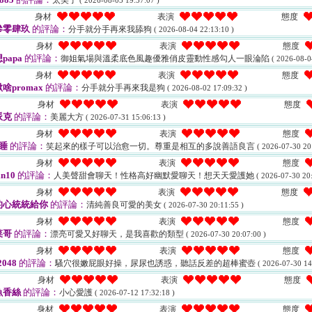
太美了
( 2026-08-05 19:57:07 )
身材
表演
態度
參零肆玖
的評論：
分手就分手再來我舔狗
( 2026-08-04 22:13:10 )
身材
表演
態度
papa
的評論：
御姐氣場與溫柔底色風趣優雅俏皮靈動性感勾人一眼淪陷
( 2026-08-0
身材
表演
態度
啥promax
的評論：
分手就分手再來我是狗
( 2026-08-02 17:09:32 )
身材
表演
態度
派克
的評論：
美麗大方
( 2026-07-31 15:06:13 )
身材
表演
態度
睡
的評論：
笑起來的樣子可以治愈一切。尊重是相互的多說善語良言
( 2026-07-30 20
身材
表演
態度
in10
的評論：
人美聲甜會聊天！性格高好幽默愛聊天！想天天愛護她
( 2026-07-30 20:
身材
表演
態度
的心統統給你
的評論：
清純善良可愛的美女
( 2026-07-30 20:11:55 )
身材
表演
態度
菜哥
的評論：
漂亮可愛又好聊天，是我喜歡的類型
( 2026-07-30 20:07:00 )
身材
表演
態度
2048
的評論：
騷穴很嫩屁眼好操，尿尿也誘惑，聽話反差的超棒蜜壺
( 2026-07-30 14
身材
表演
態度
魚香絲
的評論：
小心愛護
( 2026-07-12 17:32:18 )
身材
表演
態度