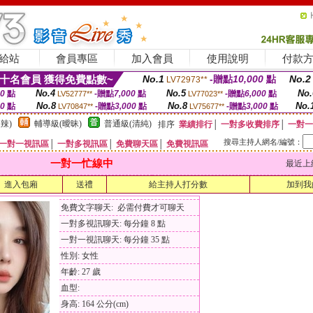
給站
會員專區
加入會員
使用說明
付款
十名會員 獲得免費點數~
No.1
-贈點
10,000
點
No.2
LV72973**
No.4
No.5
No.
00
點
-贈點
7,000
點
-贈點
6,000
點
LV52777**
LV77023**
No.8
No.8
No.
00
點
-贈點
3,000
點
-贈點
3,000
點
LV70847**
LV75677**
辣)
輔導級(曖昧)
普通級(清純)
排序
業績排行
│
一對多收費排序
│
一對一
搜尋主持人網名/編號：
一對一視訊區
│
一對多視訊區
│
免費聊天區
│
免費視訊區
一對一忙線中
最近上線時間
進入包廂
送禮
給主持人打分數
加到我
免費文字聊天: 必需付費才可聊天
一對多視訊聊天: 每分鐘 8 點
一對一視訊聊天: 每分鐘 35 點
性別: 女性
年齡: 27 歲
血型:
身高: 164 公分(cm)