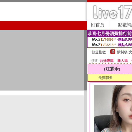
回首頁
點數補
恭喜七月份消費排行前
No.3
-贈點
8,0
LV76098**
No.7
-贈點
4,0
LV23213**
頻道指數
限制級(火
頻道
台妹專區
│
新人區
│
(江霖禾)
免費聊天