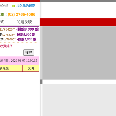
方式
問題反映
-贈點
9,000
點
LV75426**
6
-贈點
5,000
點
LV76835**
10
-贈點
1,000
點
LV76400**
收費排序
 : 2026-08-07 19:06:15
的最愛
說明