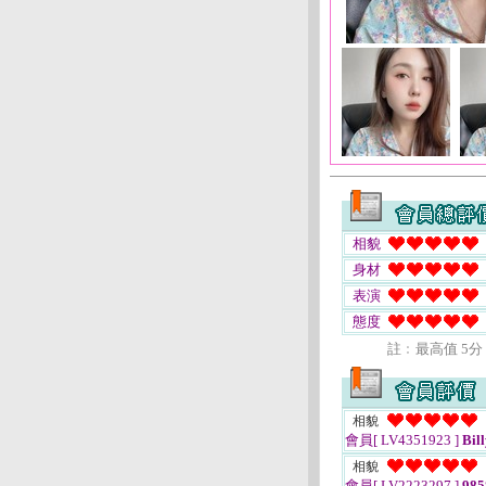
相貌
身材
表演
態度
註﹕最高值 5分
相貌
會員[ LV4351923 ]
Bil
相貌
會員[ LV2223297 ]
985