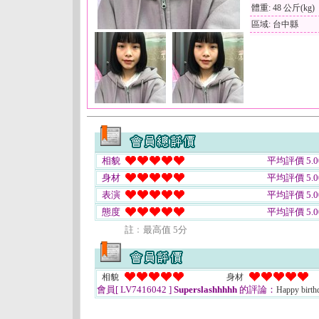
體重: 48 公斤(kg)
區域: 台中縣
相貌
平均評價 5.0
身材
平均評價 5.0
表演
平均評價 5.0
態度
平均評價 5.0
註﹕最高值 5分
相貌
身材
會員[ LV7416042 ]
Superslashhhhh
的評論：
Happy birt