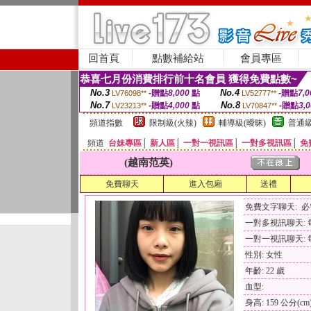
回首頁
點數補給站
會員專區
恭喜七月份消費排行前十名會員 獲得免費點數~
No.3
No.4
-贈點
8,000
點
-贈點
7,0
LV76098**
LV52777**
No.7
No.8
-贈點
4,000
點
-贈點
3,
LV23213**
LV70847**
頻道指數
限制級(火辣)
輔導級(曖昧)
普通級
頻道
台妹專區
│
新人區
│
一對一視訊區
│
一對多視訊區
│
免
(越南范英)
免費聊天
進入包廂
送禮
免費文字聊天: 
一對多視訊聊天: 每
一對一視訊聊天: 每
性別: 女性
年齡: 22 歲
血型:
身高: 159 公分(cm