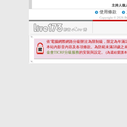
主持人個
使用條款
Copyright © 2026 
依'電腦網際網路分級辦法'為限制級，限定為年滿
1
本站內影音內容及各項條款。為防範未滿
18
歲之
金會TICRF分級服務
的安裝與設定。
(為還給愛護