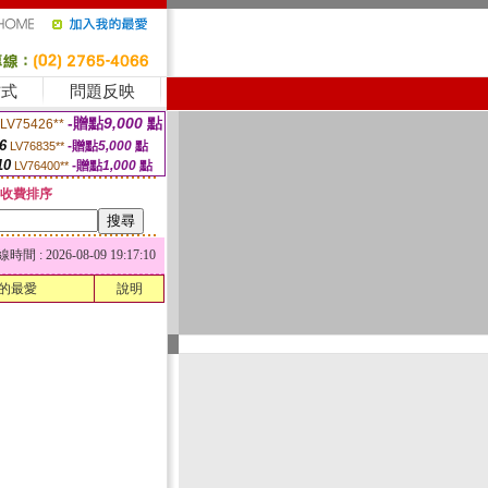
方式
問題反映
-贈點
9,000
點
LV75426**
6
-贈點
5,000
點
LV76835**
10
-贈點
1,000
點
LV76400**
收費排序
 : 2026-08-09 19:17:10
的最愛
說明