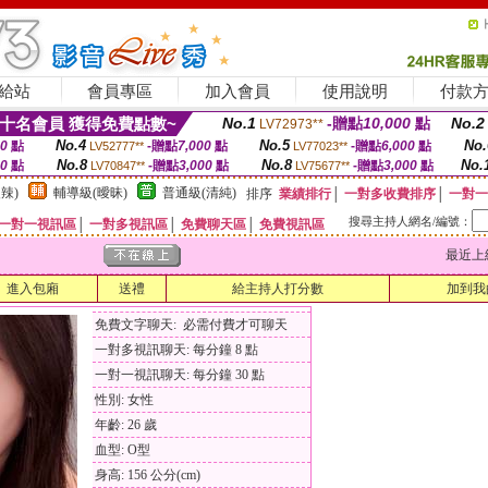
給站
會員專區
加入會員
使用說明
付款
十名會員 獲得免費點數~
No.1
-贈點
10,000
點
No.2
LV72973**
No.4
No.5
No.
00
點
-贈點
7,000
點
-贈點
6,000
點
LV52777**
LV77023**
No.8
No.8
No.
00
點
-贈點
3,000
點
-贈點
3,000
點
LV70847**
LV75677**
辣)
輔導級(曖昧)
普通級(清純)
排序
業績排行
│
一對多收費排序
│
一對一
搜尋主持人網名/編號：
一對一視訊區
│
一對多視訊區
│
免費聊天區
│
免費視訊區
最近上線時間
進入包廂
送禮
給主持人打分數
加到我
免費文字聊天: 必需付費才可聊天
一對多視訊聊天: 每分鐘 8 點
一對一視訊聊天: 每分鐘 30 點
性別: 女性
年齡: 26 歲
血型: O型
身高: 156 公分(cm)