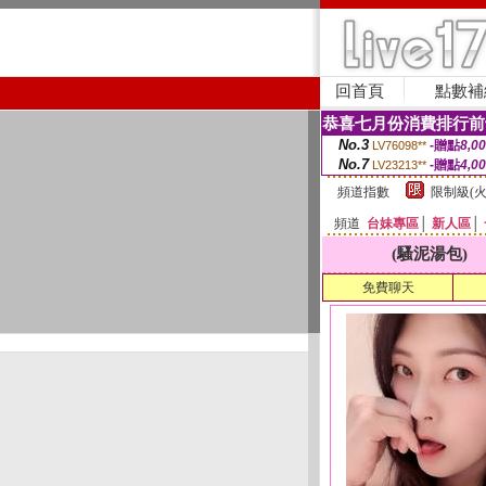
回首頁
點數補
恭喜七月份消費排行前
No.3
-贈點
8,0
LV76098**
No.7
-贈點
4,0
LV23213**
頻道指數
限制級(火
頻道
台妹專區
│
新人區
│
(騷泥湯包)
免費聊天