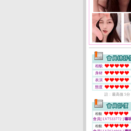
相貌
身材
表演
態度
註﹕最高值 5分
相貌
會員[ LV7533772 ]
嘛
相貌