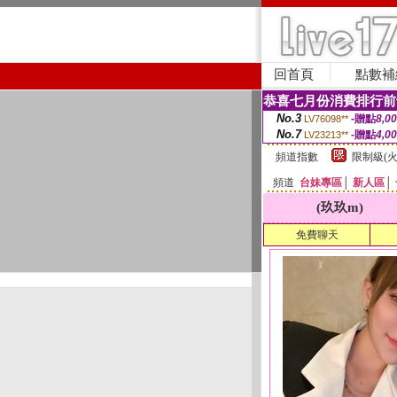
回首頁
點數補
恭喜七月份消費排行前
No.3
-贈點
8,0
LV76098**
No.7
-贈點
4,0
LV23213**
頻道指數
限制級(火
頻道
台妹專區
│
新人區
│
(玖玖m)
免費聊天