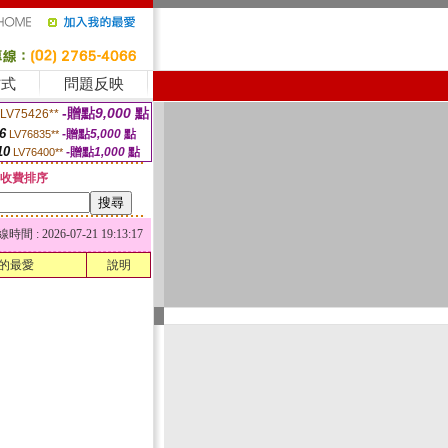
方式
問題反映
-贈點
9,000
點
LV75426**
6
-贈點
5,000
點
LV76835**
10
-贈點
1,000
點
LV76400**
收費排序
 : 2026-07-21 19:13:17
的最愛
說明