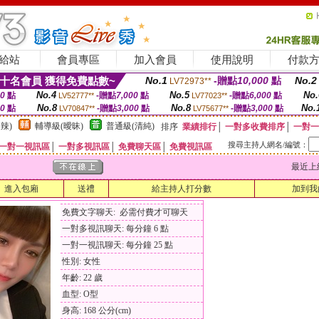
給站
會員專區
加入會員
使用說明
付款
十名會員 獲得免費點數~
No.1
-贈點
10,000
點
No.2
LV72973**
No.4
No.5
No.
00
點
-贈點
7,000
點
-贈點
6,000
點
LV52777**
LV77023**
No.8
No.8
No.
00
點
-贈點
3,000
點
-贈點
3,000
點
LV70847**
LV75677**
辣)
輔導級(曖昧)
普通級(清純)
排序
業績排行
│
一對多收費排序
│
一對一
搜尋主持人網名/編號：
一對一視訊區
│
一對多視訊區
│
免費聊天區
│
免費視訊區
最近上線時間
進入包廂
送禮
給主持人打分數
加到我
免費文字聊天: 必需付費才可聊天
一對多視訊聊天: 每分鐘 6 點
一對一視訊聊天: 每分鐘 25 點
性別: 女性
年齡: 22 歲
血型: O型
身高: 168 公分(cm)