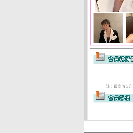
註﹕最高值 5分