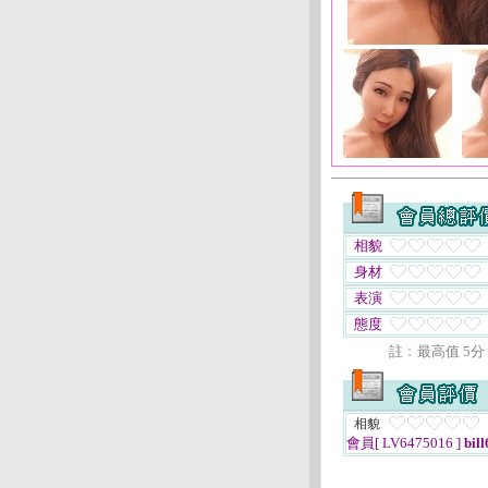
相貌
身材
表演
態度
註﹕最高值 5分
相貌
會員[ LV6475016 ]
bill