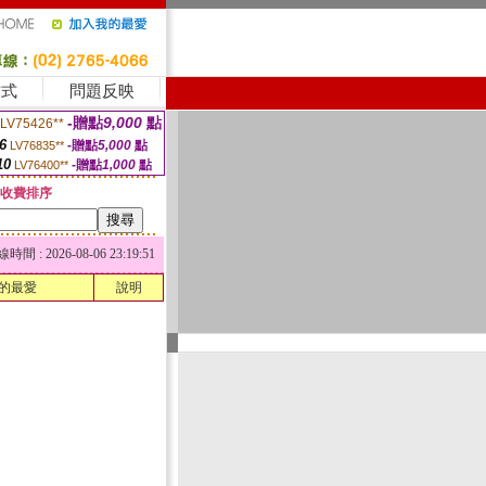
方式
問題反映
-贈點
9,000
點
LV75426**
6
-贈點
5,000
點
LV76835**
10
-贈點
1,000
點
LV76400**
收費排序
 : 2026-08-06 23:19:51
的最愛
說明