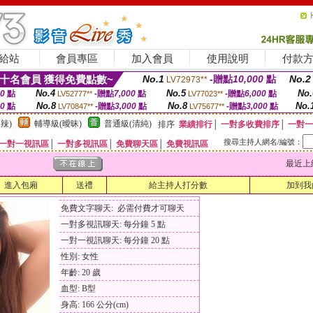
給站
會員專區
加入會員
使用說明
付款
十名會員 獲得免費點數~
No.1
-贈點
10,000
點
No.2
LV72973**
No.4
No.5
No.
00
點
-贈點
7,000
點
-贈點
6,000
點
LV52777**
LV77023**
No.8
No.8
No.
00
點
-贈點
3,000
點
-贈點
3,000
點
LV70847**
LV75677**
辣)
輔導級(曖昧)
普通級(清純)
排序
業績排行
│
一對多收費排序
│
一對一
搜尋主持人網名/編號：
一對一視訊區
│
一對多視訊區
│
免費聊天區
│
免費視訊區
最近上線時間
進入包廂
送禮
給主持人打分數
加到我
免費文字聊天: 必需付費才可聊天
一對多視訊聊天: 每分鐘 5 點
一對一視訊聊天: 每分鐘 20 點
性別: 女性
年齡: 20 歲
血型: B型
身高: 166 公分(cm)