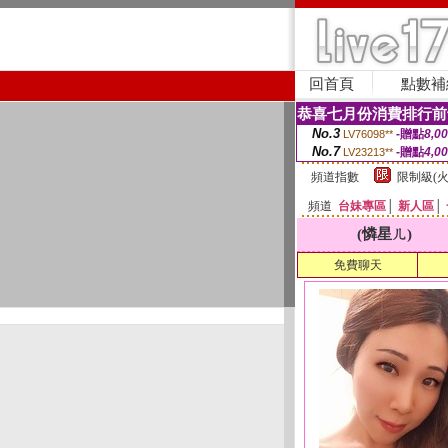
回首頁
點數補
恭喜七月份消費排行前
No.3
-贈點
8,0
LV76098**
No.7
-贈點
4,0
LV23213**
頻道指數
限制級(火
頻道
台妹專區
│
新人區
│
(憐星ㄦ)
免費聊天